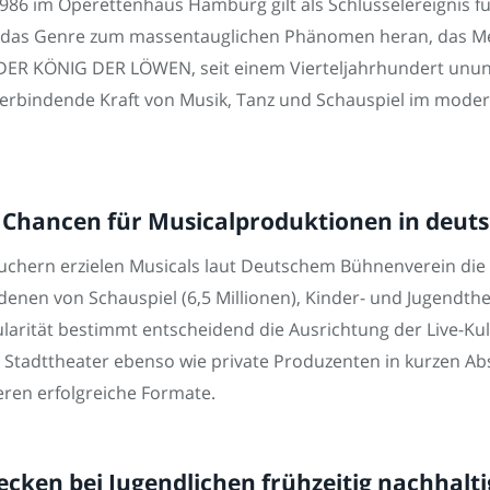
986 im Operettenhaus Hamburg gilt als Schlüsselereignis fü
 das Genre zum massentauglichen Phänomen heran, das Men
s DER KÖNIG DER LÖWEN, seit einem Vierteljahrhundert unu
 verbindende Kraft von Musik, Tanz und Schauspiel im moder
 Chancen für Musicalproduktionen in deut
suchern erzielen Musicals laut Deutschem Bühnenverein di
denen von Schauspiel (6,5 Millionen), Kinder- und Jugendthe
larität bestimmt entscheidend die Ausrichtung der Live-Ku
 Stadttheater ebenso wie private Produzenten in kurzen A
eren erfolgreiche Formate.
ken bei Jugendlichen frühzeitig nachhaltig