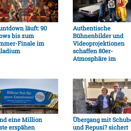
untdown läuft: 90
Authentische
ows bis zum
Bühnenbilder und
mmer-Finale im
Videoprojektionen
lladium
schaffen 80er-
Atmosphäre im
Operettenhaus
Hamburg
nd eine Million
Übergang mit Schub
ste erspähen
und Repusi? sichert