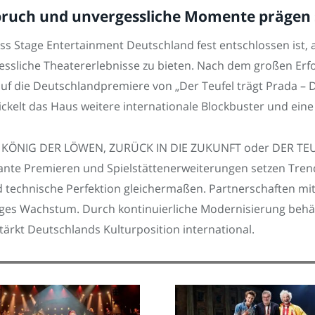
pruch und unvergessliche Momente prägen s
ass Stage Entertainment Deutschland fest entschlossen ist,
sliche Theatererlebnisse zu bieten. Nach dem großen Erfol
auf die Deutschlandpremiere von „Der Teufel trägt Prada – 
ickelt das Haus weitere internationale Blockbuster und eine
ER KÖNIG DER LÖWEN, ZURÜCK IN DIE ZUKUNFT oder DER TEU
lante Premieren und Spielstättenerweiterungen setzen Tre
nd technische Perfektion gleichermaßen. Partnerschaften 
altiges Wachstum. Durch kontinuierliche Modernisierung beh
tärkt Deutschlands Kulturposition international.