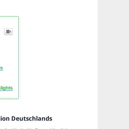
ls
lights
tion Deutschlands