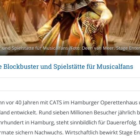
 und Spielstätte für Musicalfans (Foto: Deen van Meer. Stage Ente
 Blockbuster und Spielstätte für Musicalfans
ann vor 40 Jahren mit CATS im Hamburger Operettenhaus 
and entwickelt. Rund sieben Millionen Besucher jährlich b
hundert in Hamburg, steht sinnbildlich für Dauererfolg. 
te sichern Nachwuchs. Wirtschaftlich bewirkt Stage Ent