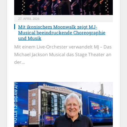
27. APRIL 2026
Mit ikonischem Moonwalk zeigt MJ-
Musical beeindruckende Choreographie
und Musik
Mit einem Live-Orchester verwandelt MJ – Das
Michael Jackson Musical das Stage Theater an
der…