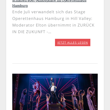
schaffen 80er-Atmosphäre im Operettenhaus
Hamburg
Ende Juli verwandelt sich das Stage
Operettenhaus Hamburg in Hill Valley:
Moderator Elton übernimmt in ZURÜCK
IN DIE ZUKUNFT -…
JETZT ALLES LESEN