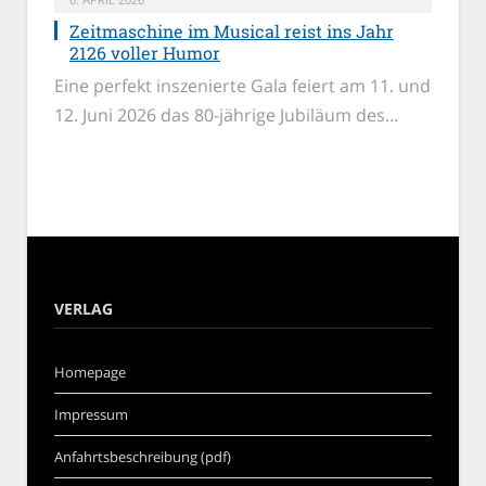
Zeitmaschine im Musical reist ins Jahr
2126 voller Humor
Eine perfekt inszenierte Gala feiert am 11. und
12. Juni 2026 das 80-jährige Jubiläum des…
VERLAG
Homepage
Impressum
Anfahrtsbeschreibung (pdf)