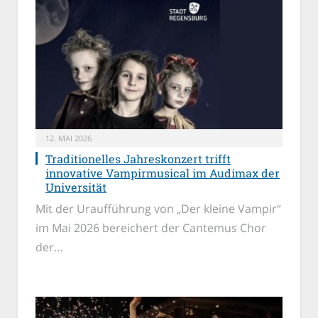
12. MAI 2026
Traditionelles Jahreskonzert trifft
innovative Vampirmusical im Audimax der
Universität
Mit der Uraufführung von „Der kleine Vampir“
im Mai 2026 bereichert der Cantemus Chor
der…