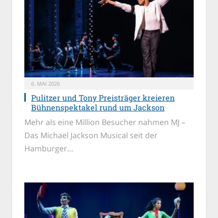
6. MAI 2026
Pulitzer und Tony Preisträger kreieren
Bühnenspektakel rund um Jackson
Mehr als eine Million Besucher nahmen MJ –
Das Michael Jackson Musical seit der
Hamburger…