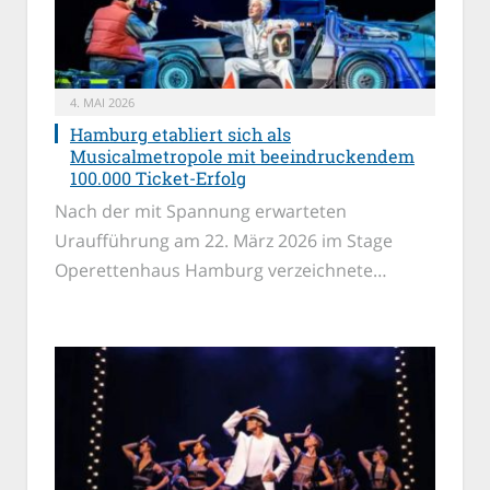
4. MAI 2026
Hamburg etabliert sich als
Musicalmetropole mit beeindruckendem
100.000 Ticket-Erfolg
Nach der mit Spannung erwarteten
Uraufführung am 22. März 2026 im Stage
Operettenhaus Hamburg verzeichnete…