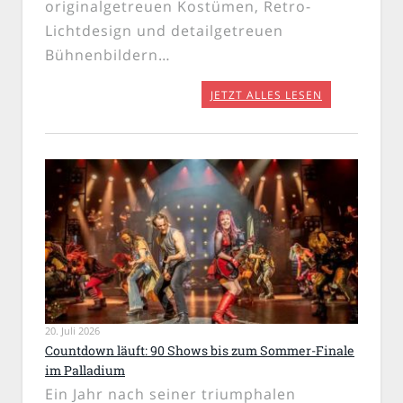
originalgetreuen Kostümen, Retro-
Lichtdesign und detailgetreuen
Bühnenbildern…
JETZT ALLES LESEN
20. Juli 2026
Countdown läuft: 90 Shows bis zum Sommer-Finale
im Palladium
Ein Jahr nach seiner triumphalen