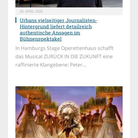
20. APRIL 2026
Urbans vielseitiger Journalisten-
Hintergrund liefert detailreich
authentische Ansagen im
Bühnenspektakel
In Hamburgs Stage Operettenhaus schafft
das Musical ZURÜCK IN DIE ZUKUNFT eine
raffinierte Klangebene: Peter…