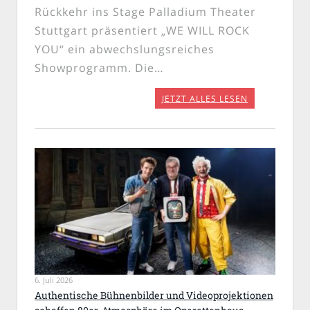
Rückkehr ins Stage Palladium Theater
Stuttgart präsentiert „WE WILL ROCK
YOU“ ein abwechslungsreiches
Showprogramm. Die…
JETZT ALLES LESEN
6. Juli 2026
Authentische Bühnenbilder und Videoprojektionen