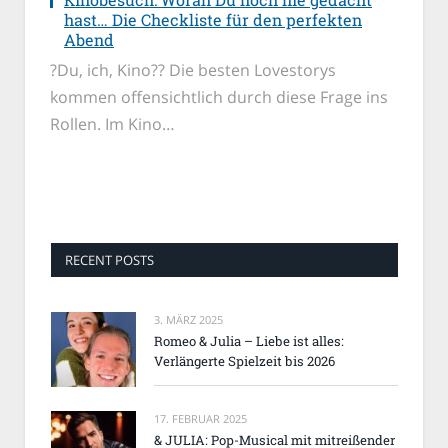
hast… Die Checkliste für den perfekten
Abend
?Du, ich, Kino?? Die besten Lovestorys
kommen offensichtlich durch diese Frage ins
Rollen. Im Kino…
RECENT POSTS
3. MÄRZ 2025
Romeo & Julia – Liebe ist alles:
Verlängerte Spielzeit bis 2026
17. FEBRUAR 2025
& JULIA: Pop-Musical mit mitreißender