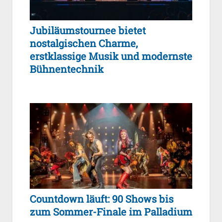
Jubiläumstournee bietet
nostalgischen Charme,
erstklassige Musik und modernste
Bühnentechnik
Countdown läuft: 90 Shows bis
zum Sommer-Finale im Palladium