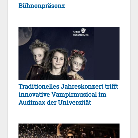
Bühnenpräsenz
Traditionelles Jahreskonzert trifft
innovative Vampirmusical im
Audimax der Universität